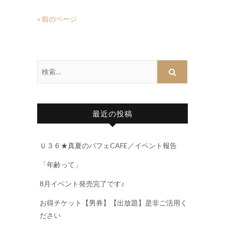
« 前のページ
最近の投稿
Ｕ３６★真夏のパフェCAFE／イベント報告
「年齢って」
8月イベント発売完了です♪
お得チケット【男券】【出放題】是非ご活用く
ださい