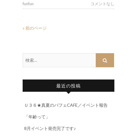
funfun
コメントなし
« 前のページ
最近の投稿
Ｕ３６★真夏のパフェCAFE／イベント報告
「年齢って」
8月イベント発売完了です♪