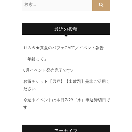
最近の投稿
Ｕ３６★真夏のパフェCAFE／イベント報告
「年齢って」
8月イベント発売完了です♪
お得チケット【男券】【出放題】是非ご活用く
ださい
今週末イベントは本日7/29（水）申込締切日で
す
アーカイブ