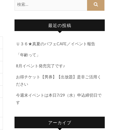
最近の投稿
Ｕ３６★真夏のパフェCAFE／イベント報告
「年齢って」
8月イベント発売完了です♪
お得チケット【男券】【出放題】是非ご活用く
ださい
今週末イベントは本日7/29（水）申込締切日で
す
アーカイブ