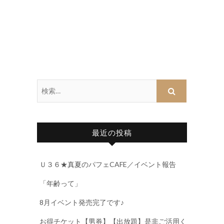
最近の投稿
Ｕ３６★真夏のパフェCAFE／イベント報告
「年齢って」
8月イベント発売完了です♪
お得チケット【男券】【出放題】是非ご活用く