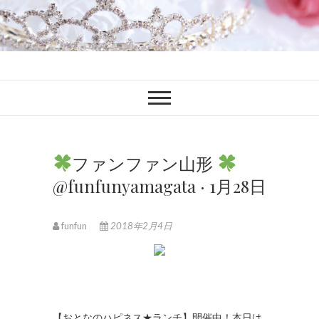
ファンブロ
ファンファン公式ブログ
ファンファン山形
@funfunyamagata · 1月28日
funfun
2018年2月4日
【おとなのハピネス★ランチ】開催中！本日は