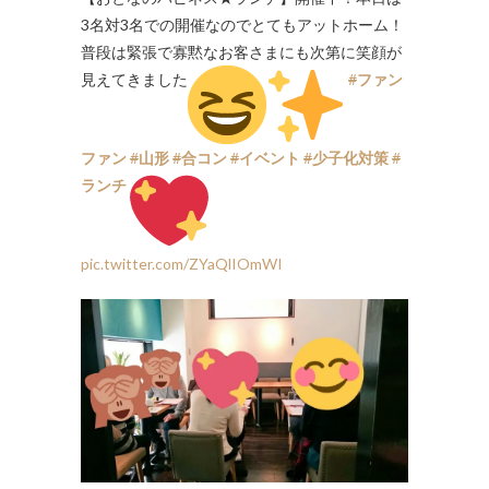
3名対3名での開催なのでとてもアットホーム！
普段は緊張で寡黙なお客さまにも次第に笑顔が
見えてきました
#
ファン
ファン
#
山形
#
合コン
#
イベント
#
少子化対策
#
ランチ
pic.twitter.com/ZYaQlIOmWI