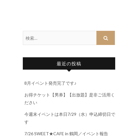
最近の投稿
8月イベント発売完了です♪
お得チケット【男券】【出放題】是非ご活用く
ださい
今週末イベントは本日7/29（水）申込締切日で
す
7/26 SWEET★CAFE in 鶴岡／イベント報告