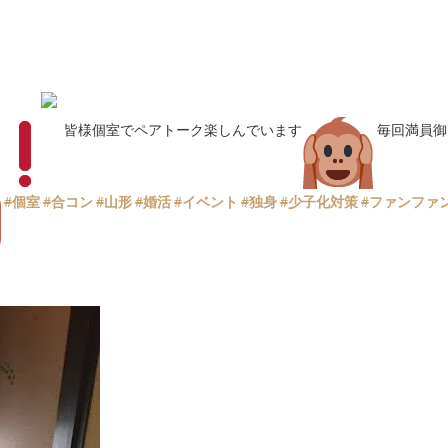
皆様個室でペアトーク楽しんでいます
毎回満員御
#
個室
#
合コン
#
山形
#
婚活
#
イベント
#
独身
#
少子化対策
#
ファンファ