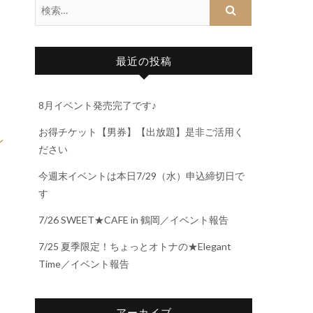
最近の投稿
8月イベント発売完了です♪
お得チケット【男券】【出放題】是非ご活用く
ン
ださい
今週末イベントは本日7/29（水）申込締切日で
す
7/26 SWEET★CAFE in 鶴岡／イベント報告
7/25 夏季限定！ちょっとオトナの★Elegant
Time／イベント報告
アーカイブ