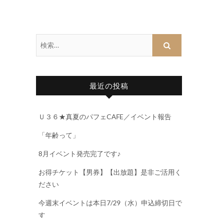
最近の投稿
Ｕ３６★真夏のパフェCAFE／イベント報告
「年齢って」
8月イベント発売完了です♪
お得チケット【男券】【出放題】是非ご活用く
ださい
今週末イベントは本日7/29（水）申込締切日で
す