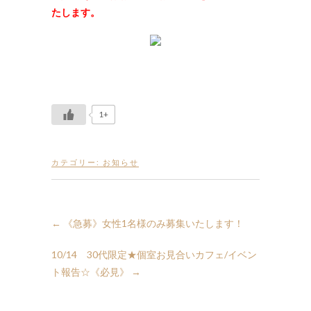
たします。
1+
カテゴリー:
お知らせ
←
《急募》女性1名様のみ募集いたします！
10/14 30代限定★個室お見合いカフェ/イベン
ト報告☆《必見》
→