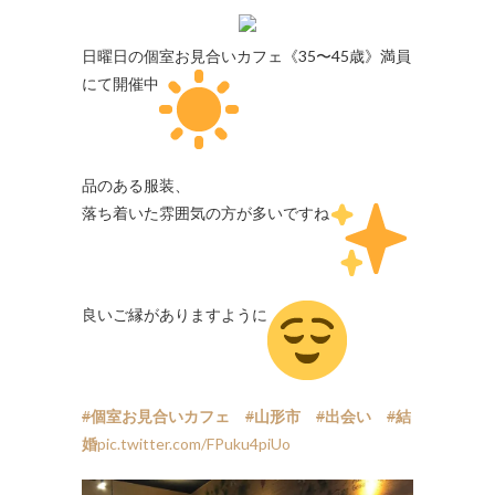
日曜日の個室お見合いカフェ《35〜45歳》満員
にて開催中
品のある服装、
落ち着いた雰囲気の方が多いですね
良いご縁がありますように
#
個室お見合いカフェ
#
山形市
#
出会い
#
結
婚
pic.twitter.com/FPuku4piUo