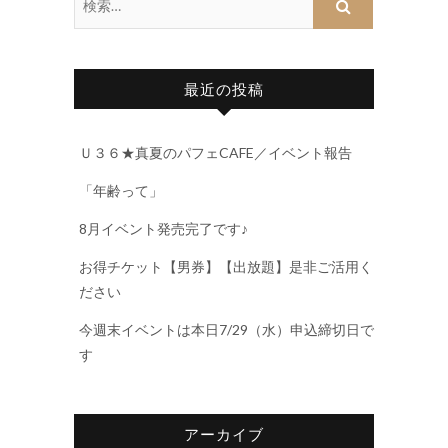
最近の投稿
Ｕ３６★真夏のパフェCAFE／イベント報告
「年齢って」
8月イベント発売完了です♪
お得チケット【男券】【出放題】是非ご活用く
ださい
今週末イベントは本日7/29（水）申込締切日で
す
アーカイブ