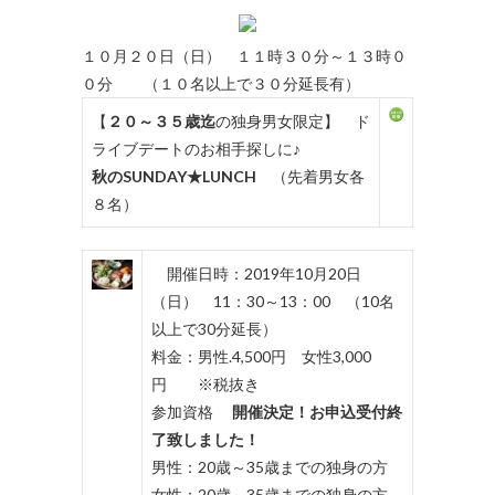
１０月２０日（日） １１時３０分～１３時０
０分 （１０名以上で３０分延長有）
【
２０～３５歳迄
の独身男女限定】 ド
ライブデートのお相手探しに♪
秋のSUNDAY★LUNCH
（先着男女各
８名）
開催日時：2019年10月20日
（日） 11：30～13：00 （10名
以上で30分延長）
料金：男性.4,500円 女性3,000
円 ※税抜き
参加資格
開催決定！お申込受付終
了致しました！
男性：20歳～35歳までの独身の方
女性：20歳～35歳までの独身の方