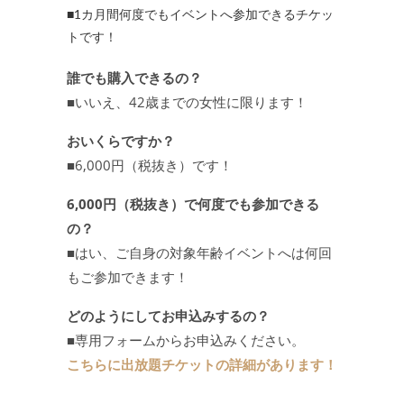
■1カ月間何度でもイベントへ参加できるチケッ
トです！
誰でも購入できるの？
■いいえ、42歳までの女性に限ります！
おいくらですか？
■6,000円（税抜き）です！
6,000円（税抜き）で何度でも参加できる
の？
■はい、ご自身の対象年齢イベントへは何回
もご参加できます！
どのようにしてお申込みするの？
■専用フォームからお申込みください。
こちらに出放題チケットの詳細があります！