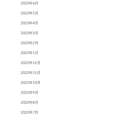
2023年6月
2023年5月
2023年4月
2023年3月
2023年2月
2023年1月
2022年12月
2022年11月
2022年10月
2022年9月
2022年8月
2022年7月