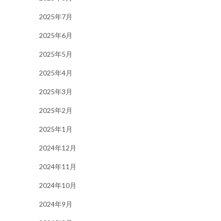
2025年7月
2025年6月
2025年5月
2025年4月
2025年3月
2025年2月
2025年1月
2024年12月
2024年11月
2024年10月
2024年9月