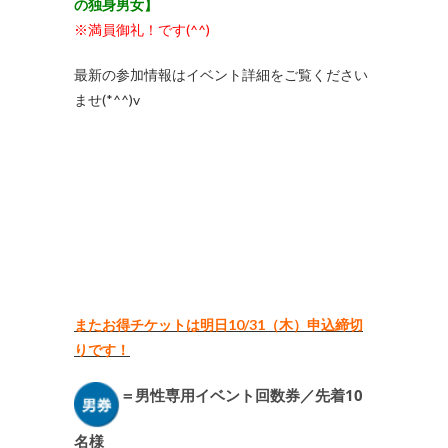
の独身男女】
※満員御礼！です(^^)
最新の参加情報はイベント詳細をご覧ください
ませ(*^^)v
またお得チケットは明日10/31（木）申込締切
りです！
＝男性専用イベント回数券／先着10
名様