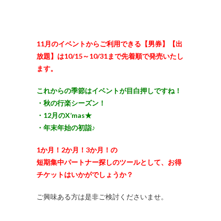
11月のイベントからご利用できる【男券】【出
放題】は10/15～10/31まで先着順で発売いたし
ます。
これからの季節はイベントが目白押しですね！
・秋の行楽シーズン！
・12月のX’mas★
・年末年始の初詣♪
1か月！2か月！3か月！の
短期集中パートナー探しのツールとして、お得
チケットはいかがでしょうか？
ご興味ある方は是非ご検討くださいませ。