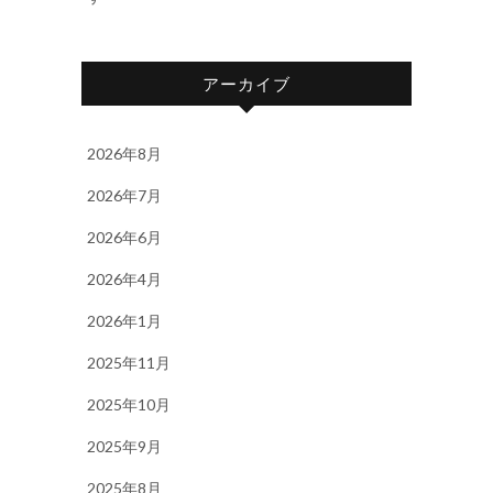
アーカイブ
2026年8月
2026年7月
2026年6月
2026年4月
2026年1月
2025年11月
2025年10月
2025年9月
2025年8月