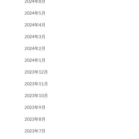
2024年8月
2024年5月
2024年4月
2024年3月
2024年2月
2024年1月
2023年12月
2023年11月
2023年10月
2023年9月
2023年8月
2023年7月