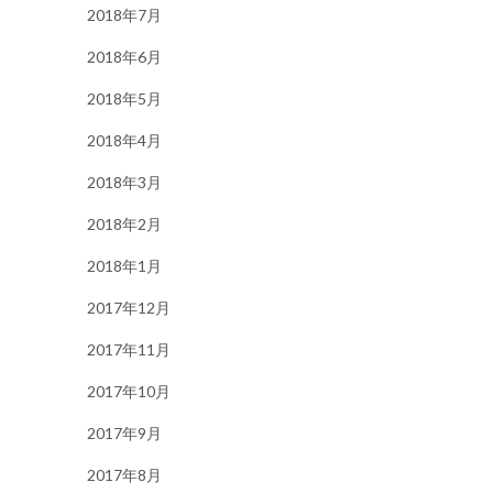
2018年7月
2018年6月
2018年5月
2018年4月
2018年3月
2018年2月
2018年1月
2017年12月
2017年11月
2017年10月
2017年9月
2017年8月