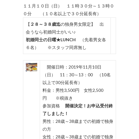
１１月１０日（日） １１時３０分～１３時０
０分 （１０名以上で３０分延長有）
【
２８～３８歳迄
の独身男女限定】 出
会うなら初婚同士がいい♪
初婚同士の日曜★LUNCH
（先着男女各
６名） ※スタッフ同席無し
開催日時：2019年11月10日
（日） 11：30～13：00 （10名
以上で30分延長有）
料金：男性3,500円 女性2,500
円 ※税抜き
参加資格
開催決定！お申込受付終
了しました！
男性：28歳～38歳までの初婚で独身
の方
女性：28歳～38歳までの初婚で独身