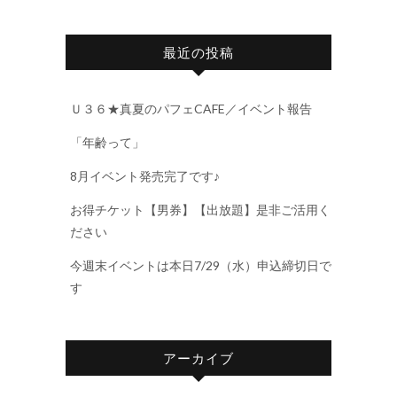
最近の投稿
Ｕ３６★真夏のパフェCAFE／イベント報告
「年齢って」
8月イベント発売完了です♪
お得チケット【男券】【出放題】是非ご活用く
ださい
今週末イベントは本日7/29（水）申込締切日で
す
アーカイブ