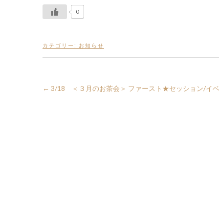
0
カテゴリー:
お知らせ
←
3/18 ＜３月のお茶会＞ ファースト★セッション/イ