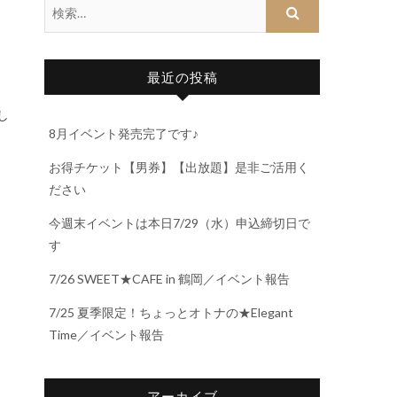
最近の投稿
し
8月イベント発売完了です♪
お得チケット【男券】【出放題】是非ご活用く
ださい
今週末イベントは本日7/29（水）申込締切日で
す
7/26 SWEET★CAFE in 鶴岡／イベント報告
7/25 夏季限定！ちょっとオトナの★Elegant
Time／イベント報告
アーカイブ