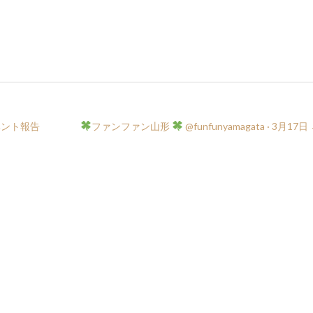
ベント報告
ファンファン山形
‏ @funfunyamagata · 3月17日