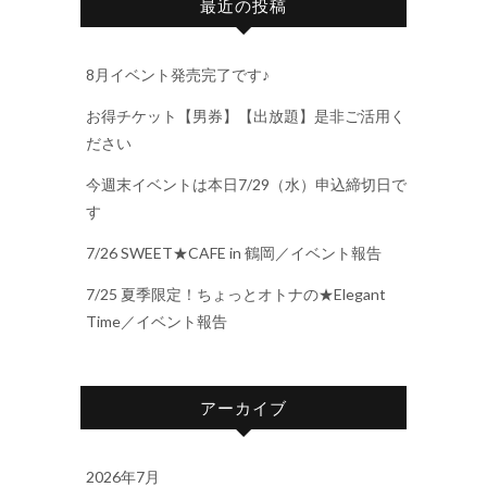
最近の投稿
8月イベント発売完了です♪
お得チケット【男券】【出放題】是非ご活用く
ださい
今週末イベントは本日7/29（水）申込締切日で
す
7/26 SWEET★CAFE in 鶴岡／イベント報告
7/25 夏季限定！ちょっとオトナの★Elegant
Time／イベント報告
アーカイブ
2026年7月