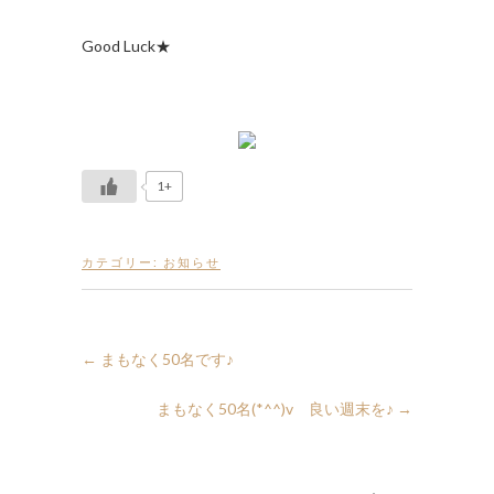
Good Luck★
1+
カテゴリー:
お知らせ
←
まもなく50名です♪
まもなく50名(*^^)v 良い週末を♪
→