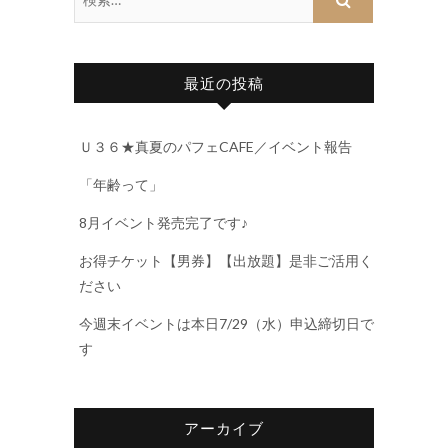
最近の投稿
Ｕ３６★真夏のパフェCAFE／イベント報告
「年齢って」
8月イベント発売完了です♪
お得チケット【男券】【出放題】是非ご活用く
ださい
今週末イベントは本日7/29（水）申込締切日で
す
アーカイブ