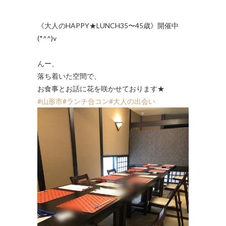
《大人のHAPPY★LUNCH35〜45歳》開催中
(*^^)v
んー、
落ち着いた空間で、
お食事とお話に花を咲かせております★
#山形市
#ランチ合コン
#大人の出会い