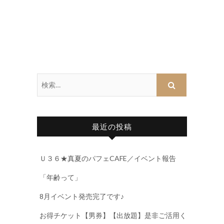
最近の投稿
Ｕ３６★真夏のパフェCAFE／イベント報告
「年齢って」
8月イベント発売完了です♪
お得チケット【男券】【出放題】是非ご活用く