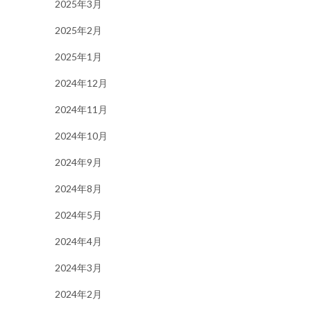
2025年3月
2025年2月
2025年1月
2024年12月
2024年11月
2024年10月
2024年9月
2024年8月
2024年5月
2024年4月
2024年3月
2024年2月