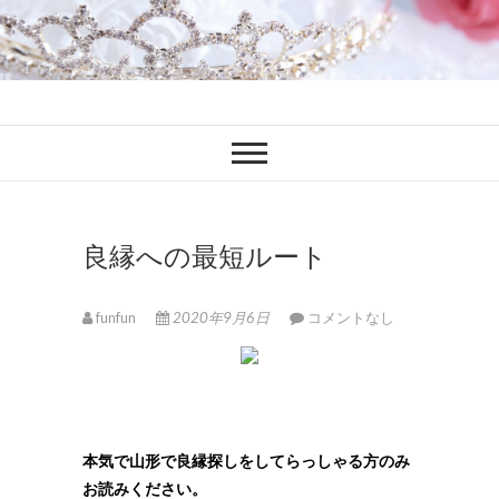
ファンブロ
ファンファン公式ブログ
良縁への最短ルート
funfun
2020年9月6日
コメントなし
本気で山形で良縁探しをしてらっしゃる方のみ
お読みください。