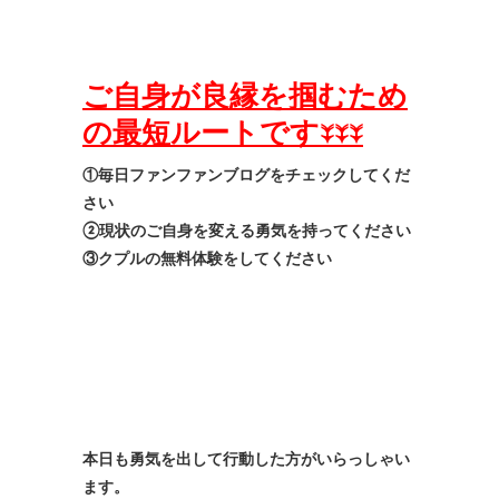
ご自身が良縁を掴むため
の最短ルートです↓↓↓
①毎日ファンファンブログをチェックしてくだ
さい
②現状のご自身を変える勇気を持ってください
③クプルの無料体験をしてください
本日も勇気を出して行動した方がいらっしゃい
ます。