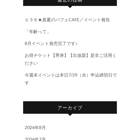
Ｕ３６★真夏のパフェCAFE／イベント報告
「年齢って」
8月イベント発売完了です♪
お得チケット【男券】【出放題】是非ご活用く
ださい
今週末イベントは本日7/29（水）申込締切日で
す
アーカイブ
2026年8月
2026年7月