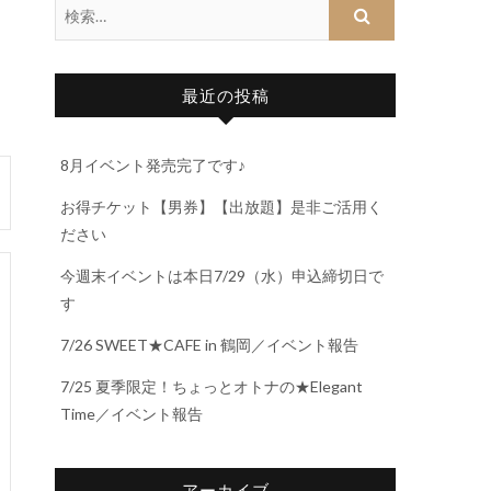
最近の投稿
8月イベント発売完了です♪
お得チケット【男券】【出放題】是非ご活用く
ださい
今週末イベントは本日7/29（水）申込締切日で
す
7/26 SWEET★CAFE in 鶴岡／イベント報告
7/25 夏季限定！ちょっとオトナの★Elegant
Time／イベント報告
アーカイブ