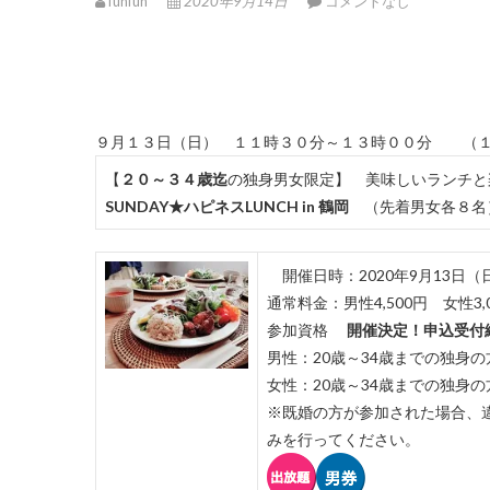
funfun
2020年9月14日
コメントなし
９月１３日（日） １１時３０分～１３時００分 （
【
２０～３４歳迄
の独身男女限定】 美味しいランチと楽
SUNDAY★ハピネスLUNCH in 鶴岡
（先着男女各８名
開催日時：2020年9月13日（日
通常料金：男性4,500円 女性3
参加資格
開催決定！申込受付
男性：20歳～34歳までの独身の
女性：20歳～34歳までの独身の
※既婚の方が参加された場合、
みを行ってください。