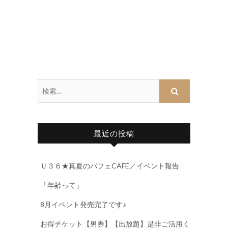
最近の投稿
Ｕ３６★真夏のパフェCAFE／イベント報告
「年齢って」
8月イベント発売完了です♪
お得チケット【男券】【出放題】是非ご活用く