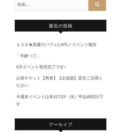
最近の投稿
Ｕ３６★真夏のパフェCAFE／イベント報告
「年齢って」
8月イベント発売完了です♪
お得チケット【男券】【出放題】是非ご活用く
ださい
今週末イベントは本日7/29（水）申込締切日で
す
アーカイブ