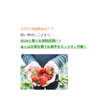
ドライブお出かけ！？
狭い車内に二人きり。
BGMと香りを有効活用(^^)
あとは仕草次第でお相手をロックオン可能！