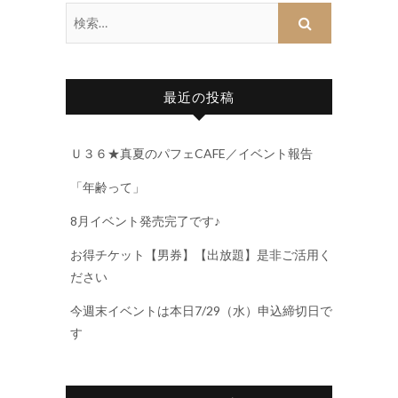
最近の投稿
Ｕ３６★真夏のパフェCAFE／イベント報告
「年齢って」
8月イベント発売完了です♪
お得チケット【男券】【出放題】是非ご活用く
ださい
今週末イベントは本日7/29（水）申込締切日で
す