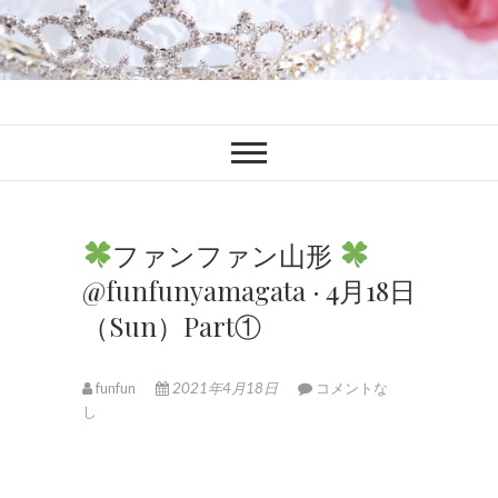
ファンブロ
ファンファン公式ブログ
ファンファン山形
@funfunyamagata · 4月18日
（Sun）Part①
funfun
2021年4月18日
コメントな
し