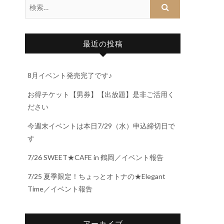
最近の投稿
8月イベント発売完了です♪
お得チケット【男券】【出放題】是非ご活用く
ださい
今週末イベントは本日7/29（水）申込締切日で
す
7/26 SWEET★CAFE in 鶴岡／イベント報告
7/25 夏季限定！ちょっとオトナの★Elegant
Time／イベント報告
アーカイブ