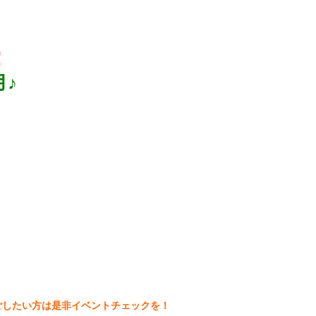
！
月♪
ごしたい方は是非イベントチェックを！