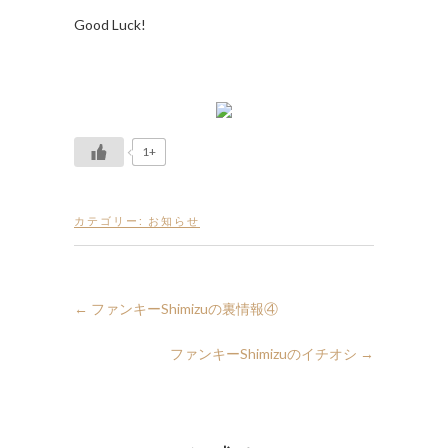
Good Luck!
1+
カテゴリー:
お知らせ
←
ファンキーShimizuの裏情報④
ファンキーShimizuのイチオシ
→