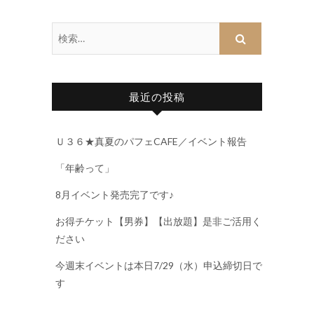
最近の投稿
Ｕ３６★真夏のパフェCAFE／イベント報告
「年齢って」
8月イベント発売完了です♪
お得チケット【男券】【出放題】是非ご活用く
ださい
今週末イベントは本日7/29（水）申込締切日で
す