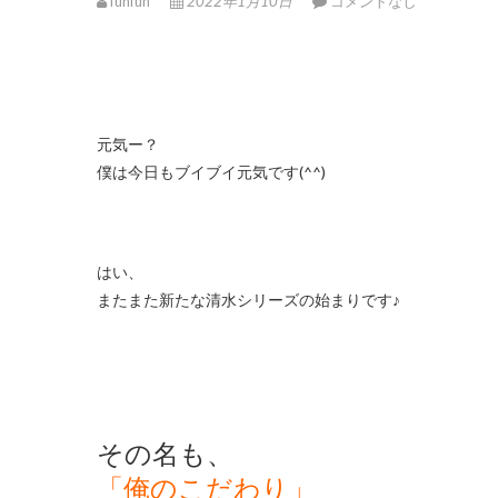
funfun
2022年1月10日
コメントなし
元気ー？
僕は今日もブイブイ元気です(^^)
はい、
またまた新たな清水シリーズの始まりです♪
その名も、
「俺のこだわり」