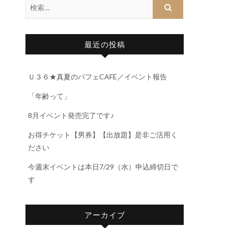
最近の投稿
Ｕ３６★真夏のパフェCAFE／イベント報告
「年齢って」
8月イベント発売完了です♪
お得チケット【男券】【出放題】是非ご活用く
ださい
今週末イベントは本日7/29（水）申込締切日で
す
アーカイブ