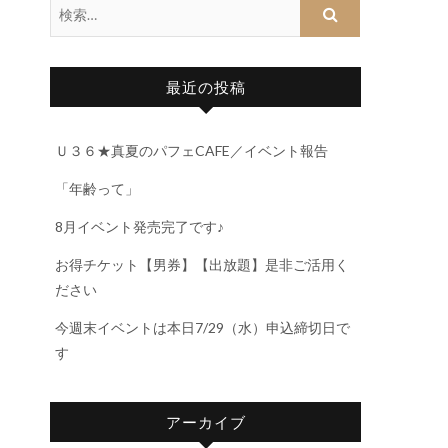
最近の投稿
Ｕ３６★真夏のパフェCAFE／イベント報告
「年齢って」
8月イベント発売完了です♪
お得チケット【男券】【出放題】是非ご活用く
ださい
今週末イベントは本日7/29（水）申込締切日で
す
アーカイブ