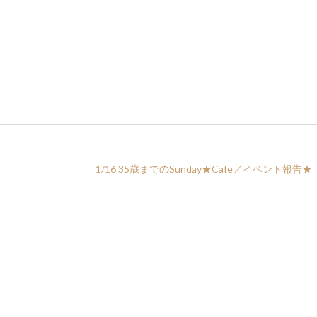
1/16 35歳までのSunday★Cafe／イベント報告★