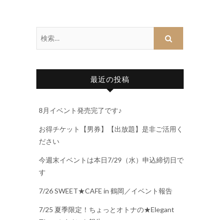
最近の投稿
8月イベント発売完了です♪
お得チケット【男券】【出放題】是非ご活用く
ださい
今週末イベントは本日7/29（水）申込締切日で
す
7/26 SWEET★CAFE in 鶴岡／イベント報告
7/25 夏季限定！ちょっとオトナの★Elegant