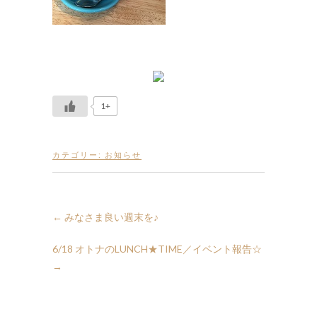
1+
カテゴリー:
お知らせ
←
みなさま良い週末を♪
6/18 オトナのLUNCH★TIME／イベント報告☆
→