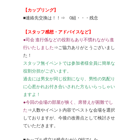
【カップリング】
■連絡先交換は！！⇒ 0組・・・残念
【スタッフ感想・アドバイスなど】
●司会 進行係などの役割もあり不慣れながら進
行いたしました
⇒ご協力ありがとうございまし
た！
スタッフ無イベントでは参加者様全員に簡単な
役割分担がございます。
過去には男女が同じ役割になり、男性の気配り
に心惹かれお付き合いされた方もいらっしゃい
ますよ！
●今回の会場の部屋が狭く、席替えが困難でし
た
⇒人数やイベント内容でベストな会場を選択
しておりますが、今後の改善点として検討させ
ていただきます。
■カップル成立は残念ながら0組でした。