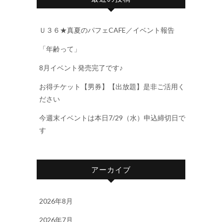
Ｕ３６★真夏のパフェCAFE／イベント報告
「年齢って」
8月イベント発売完了です♪
お得チケット【男券】【出放題】是非ご活用く
ださい
今週末イベントは本日7/29（水）申込締切日で
す
アーカイブ
2026年8月
2026年7月