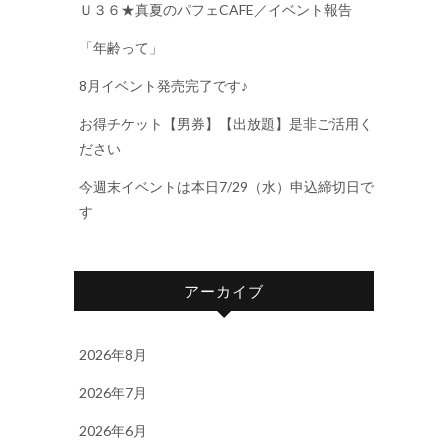
Ｕ３６★真夏のパフェCAFE／イベント報告
「年齢って」
8月イベント発売完了です♪
お得チケット【男券】【出放題】是非ご活用く
ださい
今週末イベントは本日7/29（水）申込締切日で
す
アーカイブ
2026年8月
2026年7月
2026年6月