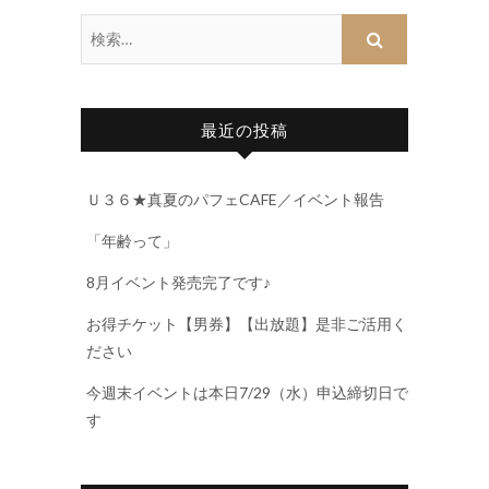
最近の投稿
Ｕ３６★真夏のパフェCAFE／イベント報告
「年齢って」
8月イベント発売完了です♪
お得チケット【男券】【出放題】是非ご活用く
ださい
今週末イベントは本日7/29（水）申込締切日で
す