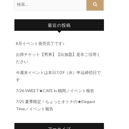
最近の投稿
8月イベント発売完了です♪
お得チケット【男券】【出放題】是非ご活用く
ださい
今週末イベントは本日7/29（水）申込締切日で
す
7/26 SWEET★CAFE in 鶴岡／イベント報告
7/25 夏季限定！ちょっとオトナの★Elegant
Time／イベント報告
アーカイブ