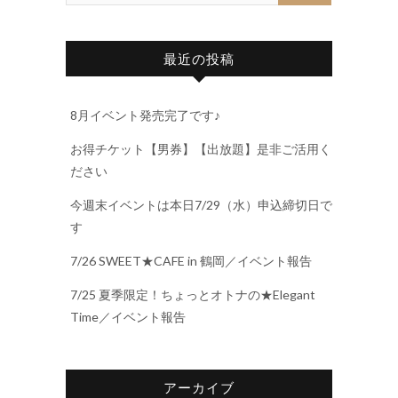
最近の投稿
8月イベント発売完了です♪
お得チケット【男券】【出放題】是非ご活用く
ださい
今週末イベントは本日7/29（水）申込締切日で
す
7/26 SWEET★CAFE in 鶴岡／イベント報告
7/25 夏季限定！ちょっとオトナの★Elegant
Time／イベント報告
アーカイブ