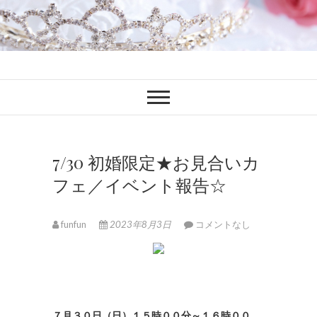
ファンブロ
ファンファン公式ブログ
7/30 初婚限定★お見合いカ
フェ／イベント報告☆
funfun
2023年8月3日
コメントなし
７月３０日（日）１５時００分～１６時００