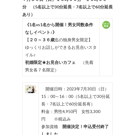
分 （5名以上で30分延長・7名以上で60分延長
あり）
《1名vs1名から開催！男女同数条件
なしイベント♪》
【
２０～３６歳
迄の独身男女限定】
ゆっくりお話しができるお見合いスタ
イル♪
初婚限定★お見合いカフェ
（先着
男女各７名限定）
開催日時：2023年7月30日（日）
15：00～16：00（5名以上で30分延
長・7名以上で60分延長有）
料金：男性4,950円 女性3,300
円 ※税込み
参加資格
開催決定！申込受付終了
しました