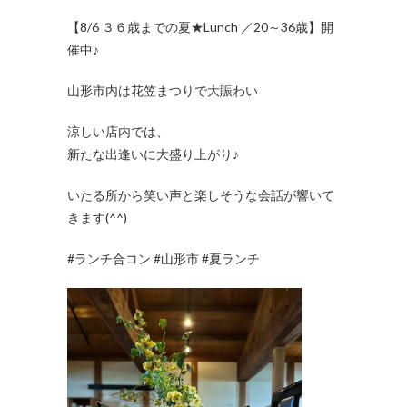
【8/6 ３６歳までの夏★Lunch ／20～36歳】開
催中♪
山形市内は花笠まつりで大賑わい
涼しい店内では、
新たな出逢いに大盛り上がり♪
いたる所から笑い声と楽しそうな会話が響いて
きます(^^)
#ランチ合コン #山形市 #夏ランチ