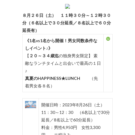
８月２６日（土） １１時３０分～１２時３０
分（６名以上で３０分延長／８名以上で６０分
延長有）
《1名vs1名から開催！男女同数条件な
しイベント♪》
【
２０～３４歳迄
の独身男女限定】 素
敵なランチタイムと出会いで最高の１日
♪
真夏のHAPPINESS★LUNCH
（先
着男女各８名）
開催日時：2023年8月26日（土）
11：30～12：30 （6名以上で30分
延長／8名以上で60分延長）
料金：男性4,950円 女性3,300
円 ※税込み