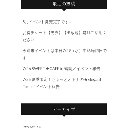
最近の投稿
8月イベント発売完了です♪
お得チケット【男券】【出放題】是非ご活用く
ださい
今週末イベントは本日7/29（水）申込締切日で
す
7/26 SWEET★CAFE in 鶴岡／イベント報告
7/25 夏季限定！ちょっとオトナの★Elegant
Time／イベント報告
アーカイブ
2026年7月