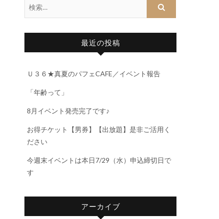
最近の投稿
Ｕ３６★真夏のパフェCAFE／イベント報告
「年齢って」
8月イベント発売完了です♪
お得チケット【男券】【出放題】是非ご活用く
ださい
今週末イベントは本日7/29（水）申込締切日で
す
アーカイブ