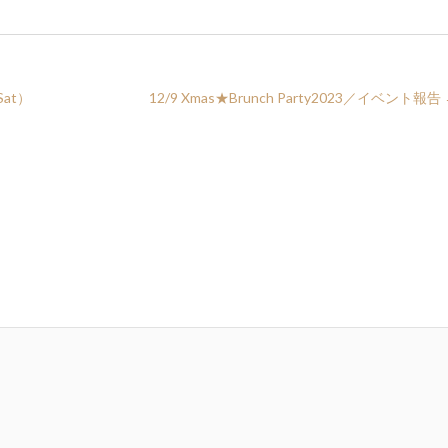
（Sat）
12/9 Xmas★Brunch Party2023／イベント報告