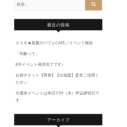
最近の投稿
Ｕ３６★真夏のパフェCAFE／イベント報告
「年齢って」
8月イベント発売完了です♪
お得チケット【男券】【出放題】是非ご活用く
ださい
今週末イベントは本日7/29（水）申込締切日で
す
アーカイブ