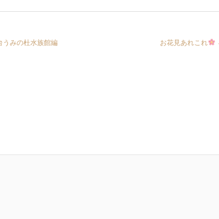
台うみの杜水族館編
お花見あれこれ