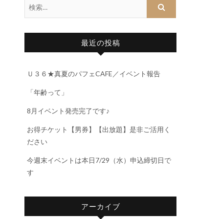
最近の投稿
Ｕ３６★真夏のパフェCAFE／イベント報告
「年齢って」
8月イベント発売完了です♪
お得チケット【男券】【出放題】是非ご活用く
ださい
今週末イベントは本日7/29（水）申込締切日で
す
アーカイブ