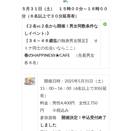
５月３１日（土） １５時００分～１６時００
分（６名以上で３０分延長有）
《２名vs２名から開催！男女同数条件な
しイベント♪》
【
３４～４６歳迄
の独身男女限定】 オ
トナ同士の出会いならここ♪
春のHAPPINESS★CAFE
（先着男女
各８名）
開催日時：2025年5月31日（土）
15：00～16：00（6名以上で30分延
長）
料金：男性4,400円 女性2,750
円 ※税込み
参加資格
開催決定！申込受付終了
しました