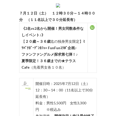
７月１２日（土） １２時３０分～１４時００
分 （１１名以上で３０分延長有）
《2名vs2名から開催！男女同数条件な
しイベント♪》
【
２０歳～３６歳
迄の独身男女限定】
ﾐ
ﾂﾊﾞﾁｶﾞｰﾃﾞﾝｶﾌｪ× FunFunｺﾗﾎﾞ企画♪
ファンファングルメ探求第七弾！♪
夏季限定！３６歳までの★テラス
Cafe
（先着男女各１０名）
開催日時：2025年7月12日（土）
12：30～14：00（11名以上で30分
延長有）
料金：男性5,500円 女性3,300
円 ※税込み
参加資格
開催決定！申込受付終了