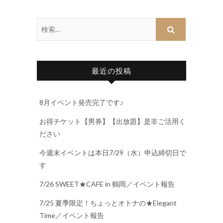
最近の投稿
8月イベント発売完了です♪
お得チケット【男券】【出放題】是非ご活用く
ださい
今週末イベントは本日7/29（水）申込締切日で
す
7/26 SWEET★CAFE in 鶴岡／イベント報告
7/25 夏季限定！ちょっとオトナの★Elegant
Time／イベント報告