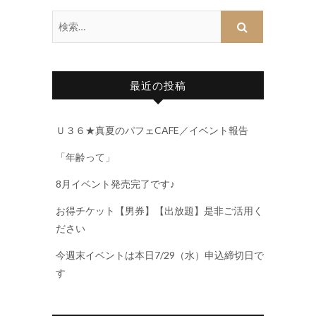
最近の投稿
Ｕ３６★真夏のパフェCAFE／イベント報告
「年齢って」
8月イベント発売完了です♪
お得チケット【男券】【出放題】是非ご活用く
ださい
今週末イベントは本日7/29（水）申込締切日で
す