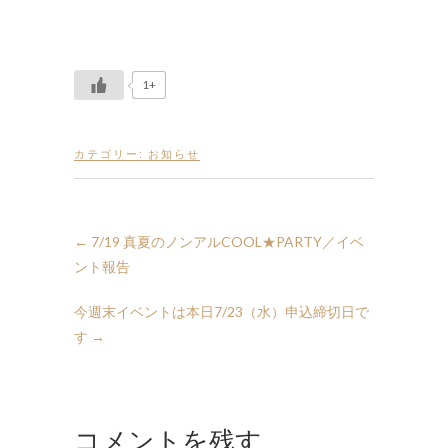
1+
カテゴリー:
お知らせ
←
7/19 真夏のノンアルCOOL★PARTY／イベ
ント報告
今週末イベントは本日7/23（水）申込締切日で
す
→
コメントを残す