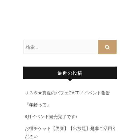
最近の投稿
Ｕ３６★真夏のパフェCAFE／イベント報告
「年齢って」
8月イベント発売完了です♪
お得チケット【男券】【出放題】是非ご活用く
ださい