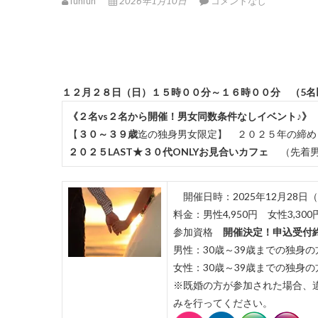
funfun
2026年1月10日
コメントなし
１２月２８日（日）１５時００分～１６時００分 （5名以
《２名vs２名から開催！男女同数条件なしイベント♪》
【
３０～３９歳
迄の独身男女限定】 ２０２５年の締め
２０２５LAST★３０代ONLYお見合いカフェ
（先着男
開催日時：2025年12月28日（
料金：男性4,950円 女性3,3
参加資格
開催決定！申込受付
男性：30歳～39歳までの独身の
女性：30歳～39歳までの独身の
※既婚の方が参加された場合、
みを行ってください。