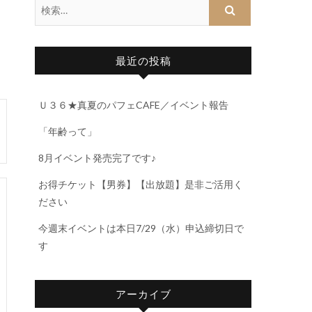
最近の投稿
Ｕ３６★真夏のパフェCAFE／イベント報告
「年齢って」
8月イベント発売完了です♪
お得チケット【男券】【出放題】是非ご活用く
ださい
今週末イベントは本日7/29（水）申込締切日で
す
アーカイブ