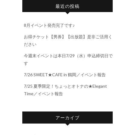
最近の投稿
8月イベント発売完了です♪
お得チケット【男券】【出放題】是非ご活用く
ださい
今週末イベントは本日7/29（水）申込締切日で
す
7/26 SWEET★CAFE in 鶴岡／イベント報告
7/25 夏季限定！ちょっとオトナの★Elegant
Time／イベント報告
アーカイブ