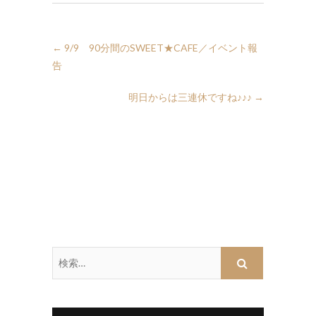
←
9/9 90分間のSWEET★CAFE／イベント報
告
明日からは三連休ですね♪♪♪
→