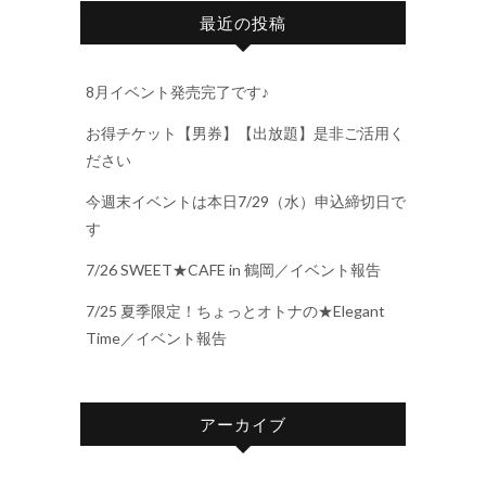
最近の投稿
8月イベント発売完了です♪
お得チケット【男券】【出放題】是非ご活用く
ださい
今週末イベントは本日7/29（水）申込締切日で
す
7/26 SWEET★CAFE in 鶴岡／イベント報告
7/25 夏季限定！ちょっとオトナの★Elegant
Time／イベント報告
アーカイブ