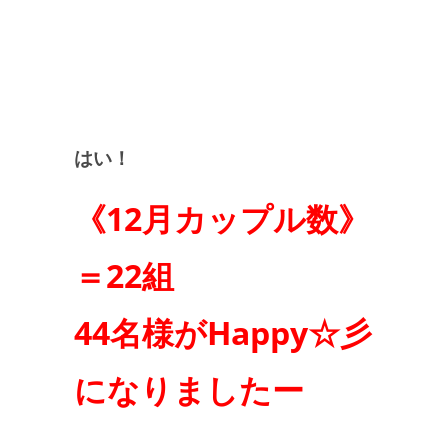
はい！
《12月カップル数》
＝22組
44名様がHappy☆彡
になりましたー