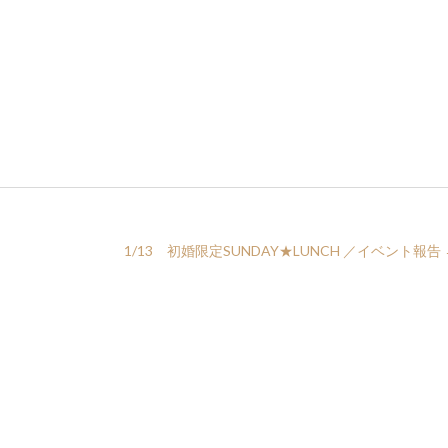
）
1/13 初婚限定SUNDAY★LUNCH ／イベント報告