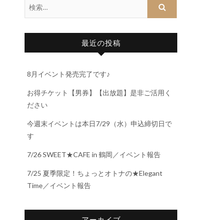
最近の投稿
8月イベント発売完了です♪
お得チケット【男券】【出放題】是非ご活用く
ださい
今週末イベントは本日7/29（水）申込締切日で
す
7/26 SWEET★CAFE in 鶴岡／イベント報告
7/25 夏季限定！ちょっとオトナの★Elegant
Time／イベント報告
アーカイブ