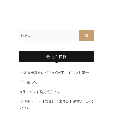
最近の投稿
Ｕ３６★真夏のパフェCAFE／イベント報告
「年齢って」
8月イベント発売完了です♪
お得チケット【男券】【出放題】是非ご活用く
ださい