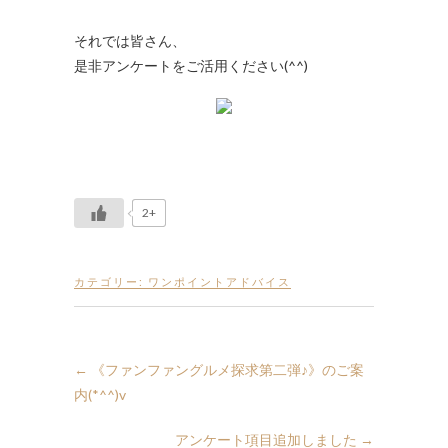
それでは皆さん、
是非アンケートをご活用ください(^^)
2+
カテゴリー:
ワンポイントアドバイス
←
《ファンファングルメ探求第二弾♪》のご案
内(*^^)v
アンケート項目追加しました
→